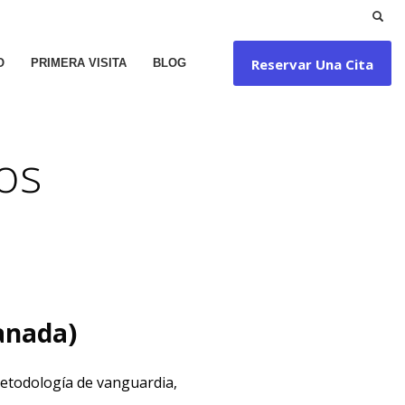
Reservar Una Cita
O
PRIMERA VISITA
BLOG
os
anada)
metodología de vanguardia,