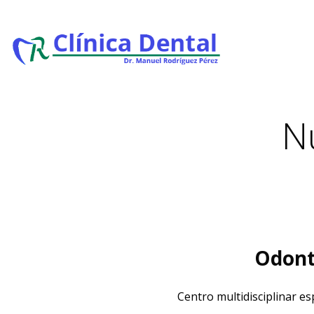
N
Odont
Centro multidisciplinar e