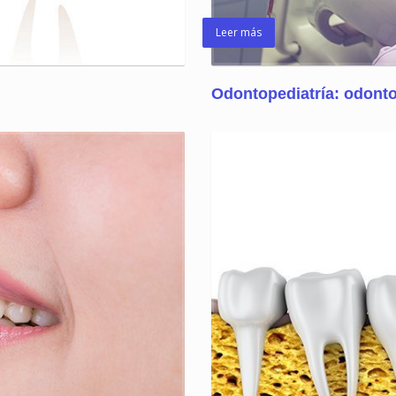
Leer más
Odontopediatría: odontol